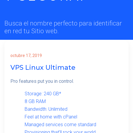
Busca el nombre perfecto para identificar
en red tu Sitio web.
octubre 17, 2019
VPS Linux Ultimate
Pro features put you in control.
Storage: 240 GB*
8 GB RAM
Bandwidth: Unlimited
Feel at home with cPanel
Managed services come standard
Provisioning that’ll rock your world